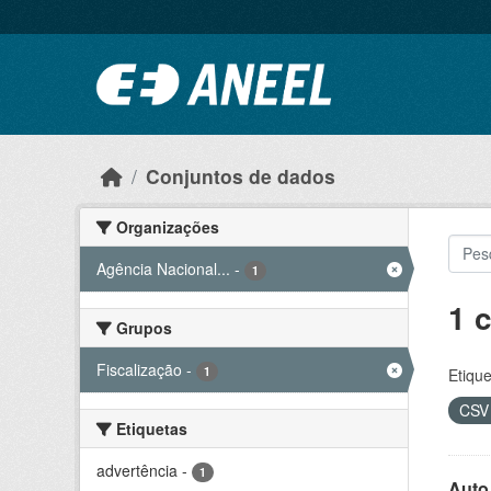
Ir para o conteúdo principal
Conjuntos de dados
Organizações
Agência Nacional...
-
1
1 
Grupos
Fiscalização
-
1
Etique
CS
Etiquetas
advertência
-
1
Auto