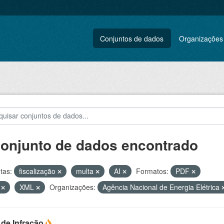
Conjuntos de dados
Organizações
conjunto de dados encontrado
tas:
fiscalização
multa
AI
Formatos:
PDF
V
XML
Organizações:
Agência Nacional de Energia Elétrica
 de Infração