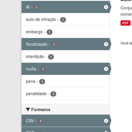
AI
-
Conjun
1
conve
auto de infração
-
1
PDF
embargo
-
1
Você t
fiscalização
-
1
interdição
-
1
multa
-
1
pena
-
1
penalidade
-
1
Formatos
CSV
-
1