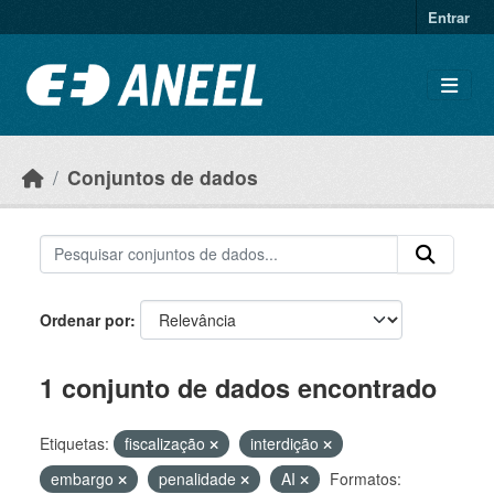
Ir para o conteúdo principal
Entrar
Conjuntos de dados
Ordenar por
1 conjunto de dados encontrado
Etiquetas:
fiscalização
interdição
embargo
penalidade
AI
Formatos: