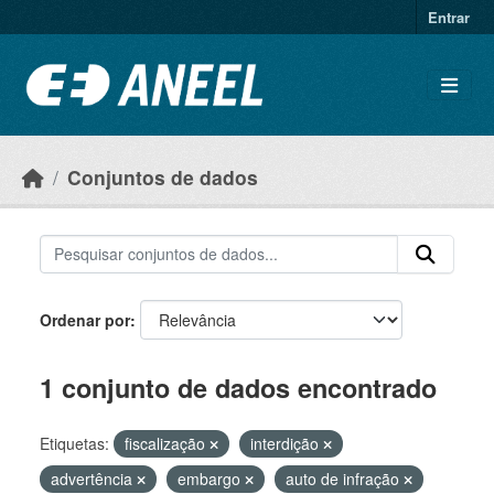
Ir para o conteúdo principal
Entrar
Conjuntos de dados
Ordenar por
1 conjunto de dados encontrado
Etiquetas:
fiscalização
interdição
advertência
embargo
auto de infração