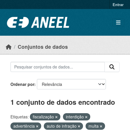
Ir para o conteúdo principal
Entrar
Conjuntos de dados
Ordenar por
1 conjunto de dados encontrado
Etiquetas:
fiscalização
interdição
advertência
auto de infração
multa