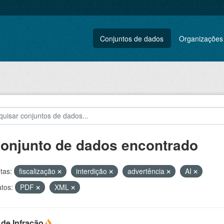
Conjuntos de dados
Organizações
conjunto de dados encontrado
tas:
fiscalização
interdição
advertência
AI
tos:
PDF
XML
 de Infração