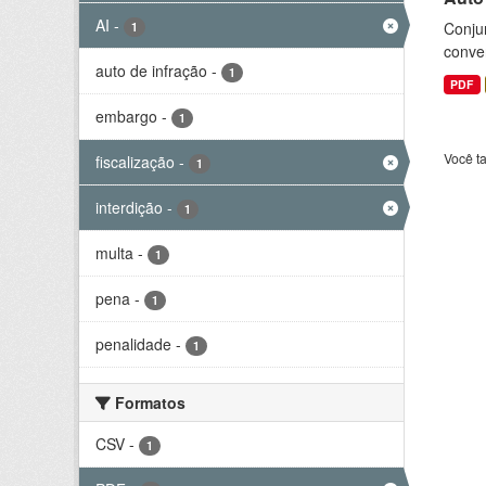
AI
-
Conjun
1
conve
auto de infração
-
1
PDF
embargo
-
1
Você t
fiscalização
-
1
interdição
-
1
multa
-
1
pena
-
1
penalidade
-
1
Formatos
CSV
-
1