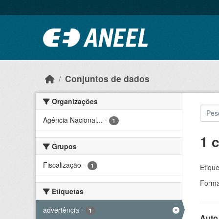
Ir para o conteúdo principal
Conjuntos de dados
Organizações
Agência Nacional...
-
1
1 
Grupos
Fiscalização
-
1
Etique
Forma
Etiquetas
advertência
-
1
Auto