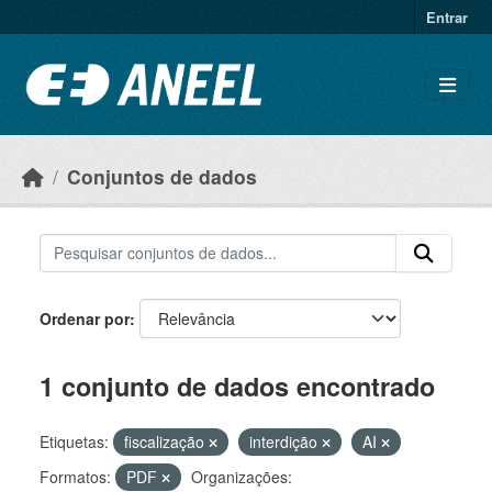
Ir para o conteúdo principal
Entrar
Conjuntos de dados
Ordenar por
1 conjunto de dados encontrado
Etiquetas:
fiscalização
interdição
AI
Formatos:
PDF
Organizações: