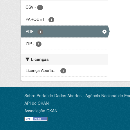
CSV
-
1
PARQUET
-
1
PDF
-
1
ZIP
-
1
Licenças
Licença Aberta...
-
1
Sobre Portal de Dados Abertos - Agência Nacional de Ene
API do CKAN
Associação CKAN