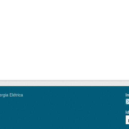
rgia Elétrica
I
I