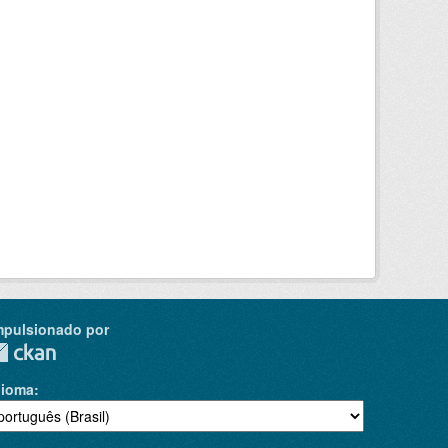
mpulsionado por
dioma