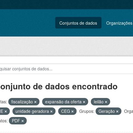
Conjuntos de dados
Organizações
conjunto de dados encontrado
tas:
fiscalização
expansão da oferta
leilão
IE
unidade geradora
CEG
Grupos:
Geração
Orga
tos:
PDF