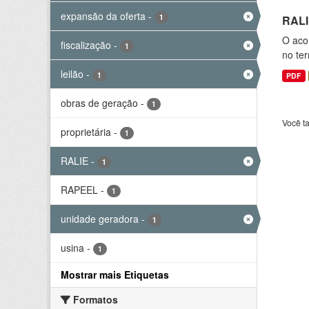
expansão da oferta
-
1
RALI
O aco
fiscalização
-
1
no ter
leilão
-
1
PDF
obras de geração
-
1
Você t
proprietária
-
1
RALIE
-
1
RAPEEL
-
1
unidade geradora
-
1
usina
-
1
Mostrar mais Etiquetas
Formatos