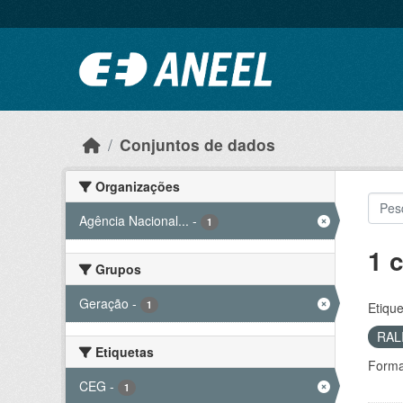
Ir para o conteúdo principal
Conjuntos de dados
Organizações
Agência Nacional...
-
1
1 
Grupos
Geração
-
1
Etique
RAL
Etiquetas
Forma
CEG
-
1