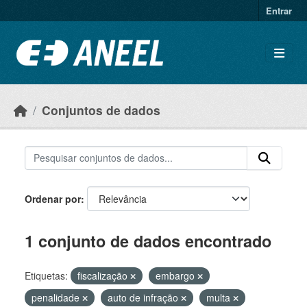
Ir para o conteúdo principal
Entrar
Conjuntos de dados
Ordenar por
1 conjunto de dados encontrado
Etiquetas:
fiscalização
embargo
penalidade
auto de infração
multa