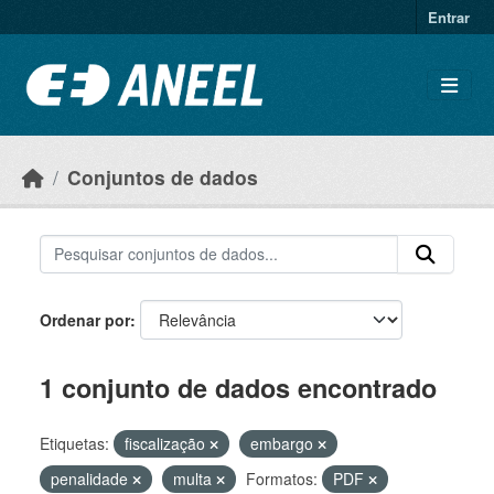
Ir para o conteúdo principal
Entrar
Conjuntos de dados
Ordenar por
1 conjunto de dados encontrado
Etiquetas:
fiscalização
embargo
penalidade
multa
Formatos:
PDF