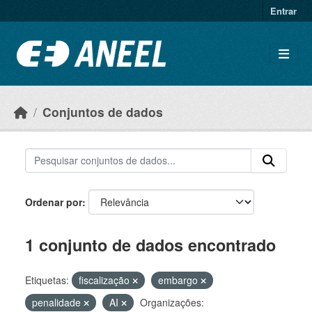
Ir para o conteúdo principal
Entrar
Conjuntos de dados
Ordenar por
1 conjunto de dados encontrado
Etiquetas:
fiscalização
embargo
penalidade
AI
Organizações: