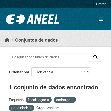
Ir para o conteúdo principal
Entrar
Conjuntos de dados
Ordenar por
1 conjunto de dados encontrado
Etiquetas:
fiscalização
embargo
penalidade
Organizações: