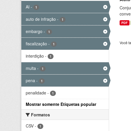
AI
-
Conjun
1
conve
auto de infração
-
1
PDF
embargo
-
1
Você t
fiscalização
-
1
interdição
-
1
multa
-
1
pena
-
1
penalidade
-
1
Mostrar somente Etiquetas popular
Formatos
CSV
-
1