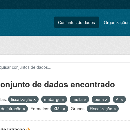
Conjuntos de dados
Organizações
conjunto de dados encontrado
tas:
fiscalização
embargo
multa
pena
AI
 de infração
Formatos:
XML
Grupos:
Fiscalização
 de Infração