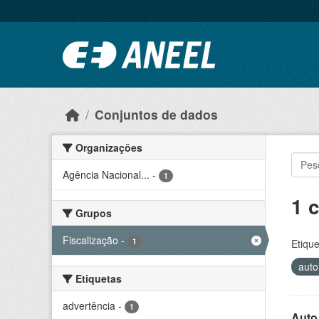
Ir para o conteúdo principal
Conjuntos de dados
Organizações
Agência Nacional...
-
1
1 
Grupos
Fiscalização
-
1
Etique
auto
Etiquetas
advertência
-
1
Auto