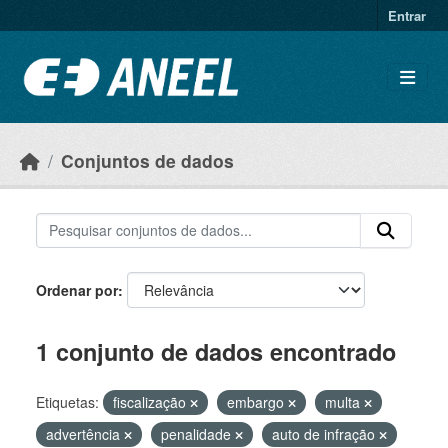
Ir para o conteúdo principal
Entrar
Conjuntos de dados
Ordenar por
1 conjunto de dados encontrado
Etiquetas:
fiscalização
embargo
multa
advertência
penalidade
auto de infração