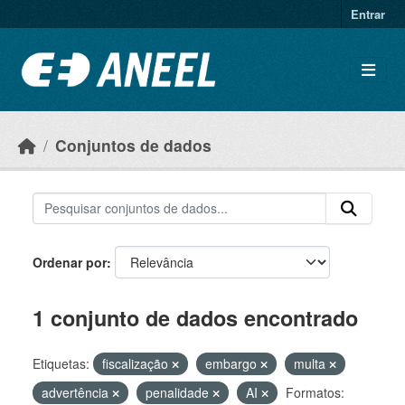
Ir para o conteúdo principal
Entrar
Conjuntos de dados
Ordenar por
1 conjunto de dados encontrado
Etiquetas:
fiscalização
embargo
multa
advertência
penalidade
AI
Formatos: