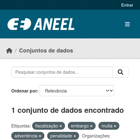
Ir para o conteúdo principal
Entrar
Conjuntos de dados
Ordenar por
1 conjunto de dados encontrado
Etiquetas:
fiscalização
embargo
multa
advertência
penalidade
Organizações: