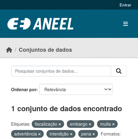
Ir para o conteúdo principal
Entrar
Conjuntos de dados
Ordenar por
1 conjunto de dados encontrado
Etiquetas:
fiscalização
embargo
multa
advertência
interdição
pena
Formatos: