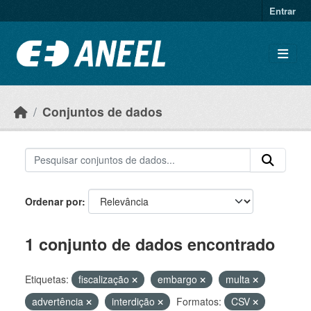
Ir para o conteúdo principal
Entrar
Conjuntos de dados
Ordenar por
1 conjunto de dados encontrado
Etiquetas:
fiscalização
embargo
multa
advertência
interdição
Formatos:
CSV