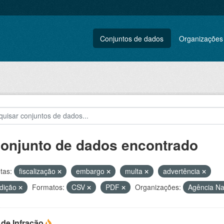
Conjuntos de dados
Organizações
conjunto de dados encontrado
tas:
fiscalização
embargo
multa
advertência
rdição
Formatos:
CSV
PDF
Organizações:
Agência Na
 de Infração