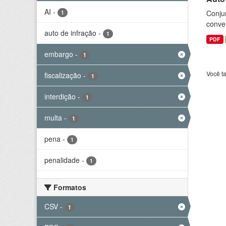
AI
-
Conjun
1
conve
auto de infração
-
1
PDF
embargo
-
1
Você t
fiscalização
-
1
interdição
-
1
multa
-
1
pena
-
1
penalidade
-
1
Formatos
CSV
-
1