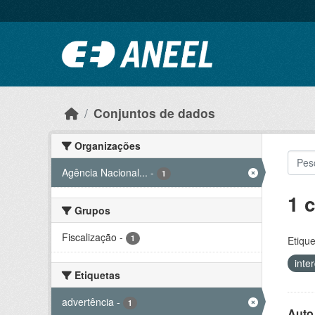
Ir para o conteúdo principal
Conjuntos de dados
Organizações
Agência Nacional...
-
1
1 
Grupos
Fiscalização
-
1
Etique
inte
Etiquetas
advertência
-
1
Auto