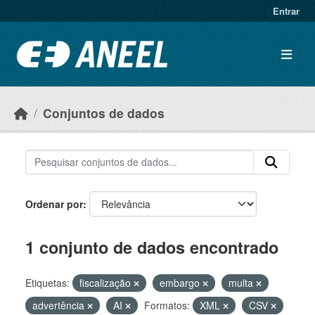
Ir para o conteúdo principal
Entrar
Conjuntos de dados
Ordenar por
1 conjunto de dados encontrado
Etiquetas:
fiscalização
embargo
multa
advertência
AI
Formatos:
XML
CSV