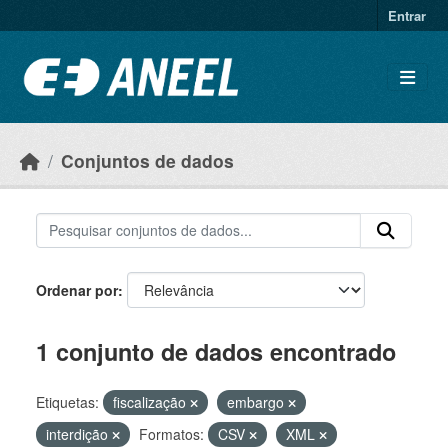
Ir para o conteúdo principal
Entrar
Conjuntos de dados
Ordenar por
1 conjunto de dados encontrado
Etiquetas:
fiscalização
embargo
interdição
Formatos:
CSV
XML