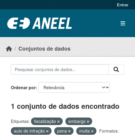
Ir para o conteúdo principal
Entrar
Conjuntos de dados
Ordenar por
1 conjunto de dados encontrado
Etiquetas:
fiscalização
embargo
auto de infração
pena
multa
Formatos: