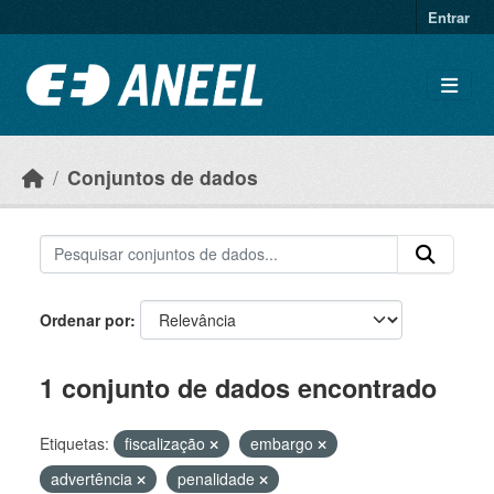
Ir para o conteúdo principal
Entrar
Conjuntos de dados
Ordenar por
1 conjunto de dados encontrado
Etiquetas:
fiscalização
embargo
advertência
penalidade