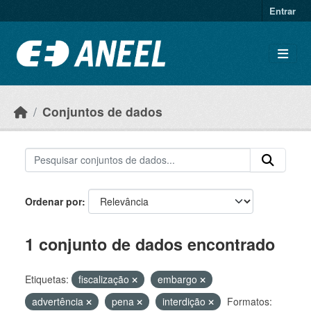
Ir para o conteúdo principal
Entrar
Conjuntos de dados
Ordenar por
1 conjunto de dados encontrado
Etiquetas:
fiscalização
embargo
advertência
pena
interdição
Formatos: