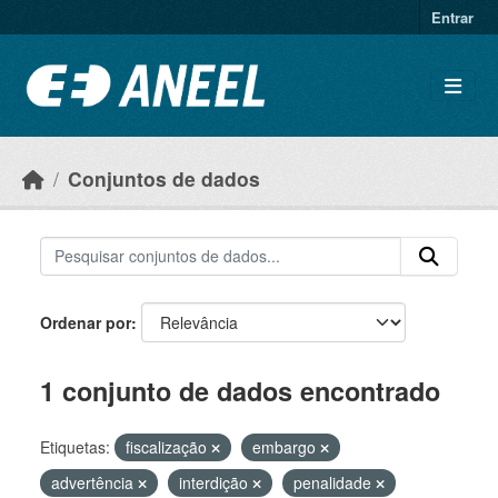
Ir para o conteúdo principal
Entrar
Conjuntos de dados
Ordenar por
1 conjunto de dados encontrado
Etiquetas:
fiscalização
embargo
advertência
interdição
penalidade