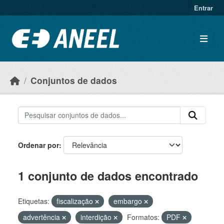
Ir para o conteúdo principal
Entrar
Conjuntos de dados
Ordenar por
1 conjunto de dados encontrado
Etiquetas:
fiscalização
embargo
advertência
interdição
Formatos:
PDF