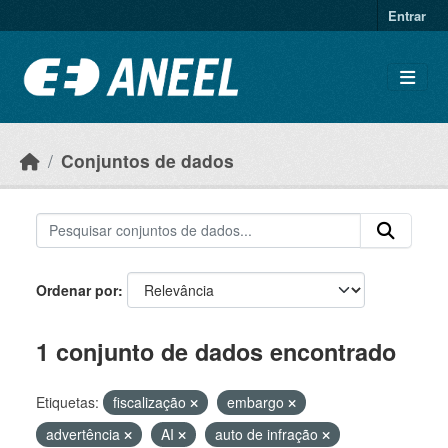
Ir para o conteúdo principal
Entrar
Conjuntos de dados
Ordenar por
1 conjunto de dados encontrado
Etiquetas:
fiscalização
embargo
advertência
AI
auto de infração