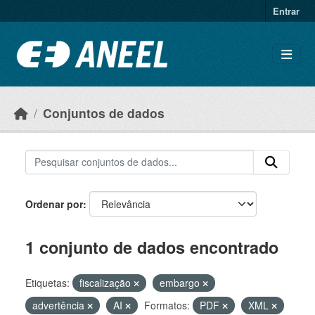
Ir para o conteúdo principal
Entrar
Conjuntos de dados
Ordenar por
1 conjunto de dados encontrado
Etiquetas:
fiscalização
embargo
advertência
AI
Formatos:
PDF
XML