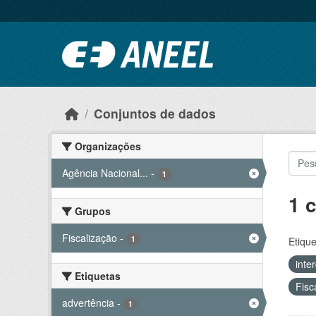
Ir para o conteúdo principal
Conjuntos de dados
Organizações
Agência Nacional...
-
1
1 
Grupos
Fiscalização
-
1
Etique
inte
Etiquetas
Fisc
advertência
-
1