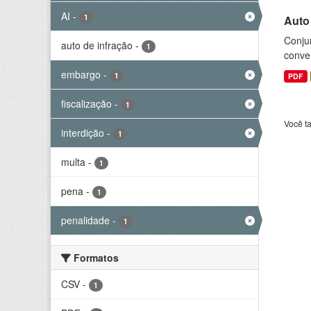
AI
-
1
Auto
Conjun
auto de infração
-
1
conve
embargo
-
1
PDF
fiscalização
-
1
Você t
interdição
-
1
multa
-
1
pena
-
1
penalidade
-
1
Formatos
CSV
-
1