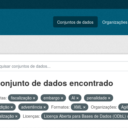
Conjuntos de dados
Organizações
conjunto de dados encontrado
tas:
fiscalização
embargo
AI
penalidade
rdição
advertência
Formatos:
XML
Organizações:
Agê
alização
Licenças:
Licença Aberta para Bases de Dados (ODbL