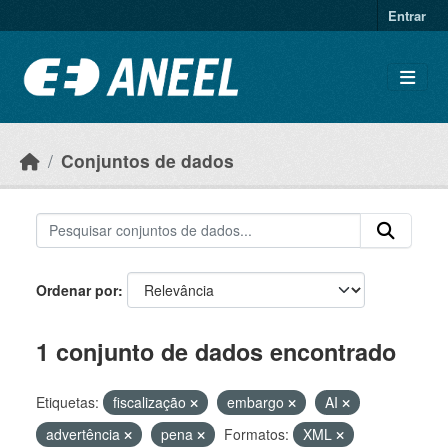
Ir para o conteúdo principal
Entrar
Conjuntos de dados
Ordenar por
1 conjunto de dados encontrado
Etiquetas:
fiscalização
embargo
AI
advertência
pena
Formatos:
XML