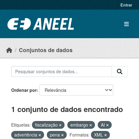
Ir para o conteúdo principal
Entrar
Conjuntos de dados
Ordenar por
1 conjunto de dados encontrado
Etiquetas:
fiscalização
embargo
AI
advertência
pena
Formatos:
XML