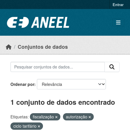
Ir para o conteúdo principal
Entrar
Conjuntos de dados
Ordenar por
1 conjunto de dados encontrado
Etiquetas:
fiscalização
autorização
ciclo tarifário