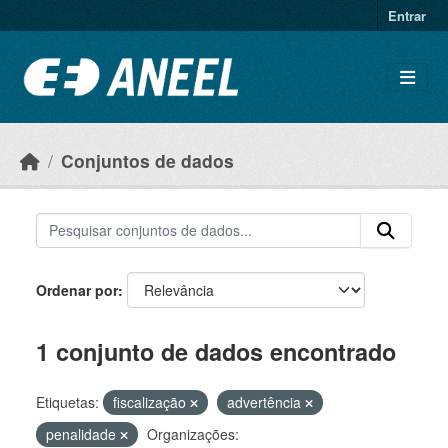
Ir para o conteúdo principal
Entrar
Conjuntos de dados
Ordenar por
1 conjunto de dados encontrado
Etiquetas:
fiscalização
advertência
penalidade
Organizações: