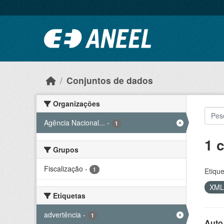
Ir para o conteúdo principal
Conjuntos de dados
Organizações
Agência Nacional...
-
1
1 
Grupos
Fiscalização
-
1
Etique
XM
Etiquetas
advertência
-
1
Auto