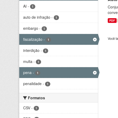
AI
-
Conjun
1
conve
auto de infração
-
1
PDF
embargo
-
1
Você t
fiscalização
-
1
interdição
-
1
multa
-
1
pena
-
1
penalidade
-
1
Formatos
CSV
-
1