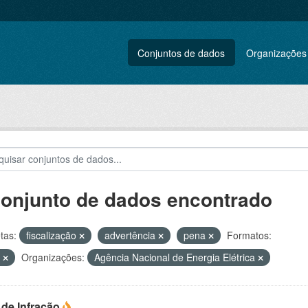
Conjuntos de dados
Organizações
conjunto de dados encontrado
tas:
fiscalização
advertência
pena
Formatos:
L
Organizações:
Agência Nacional de Energia Elétrica
 de Infração