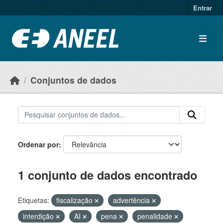
Ir para o conteúdo principal
Entrar
Conjuntos de dados
Ordenar por
1 conjunto de dados encontrado
Etiquetas:
fiscalização
advertência
interdição
AI
pena
penalidade