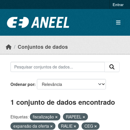
Ir para o conteúdo principal
Entrar
Conjuntos de dados
Ordenar por
1 conjunto de dados encontrado
Etiquetas:
fiscalização
RAPEEL
expansão da oferta
RALIE
CEG