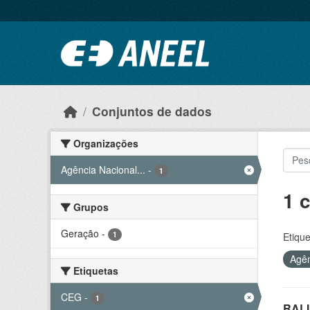
Ir para o conteúdo principal
Conjuntos de dados
Organizações
Agência Nacional...
-
1
1 
Grupos
Geração
-
1
Etique
Agên
Etiquetas
CEG
-
1
RALI