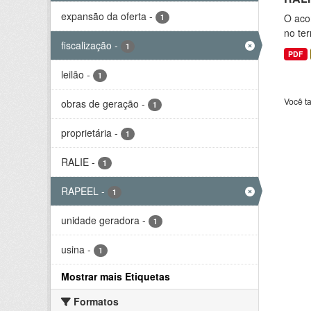
expansão da oferta
-
O aco
1
no ter
fiscalização
-
1
PDF
leilão
-
1
Você t
obras de geração
-
1
proprietária
-
1
RALIE
-
1
RAPEEL
-
1
unidade geradora
-
1
usina
-
1
Mostrar mais Etiquetas
Formatos