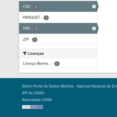
CSV
-
1
PARQUET
-
1
PDF
-
1
ZIP
-
1
Licenças
Licença Aberta...
-
1
Sobre Portal de Dados Abertos - Agência Nacional de Ene
API do CKAN
Associação CKAN