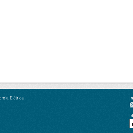
rgia Elétrica
I
I