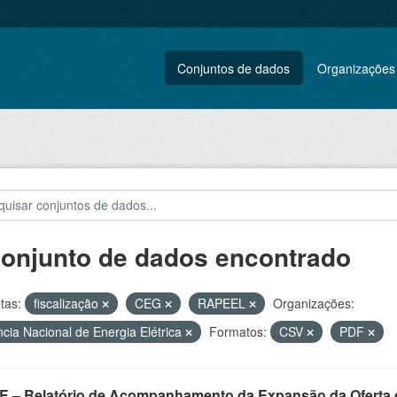
Conjuntos de dados
Organizações
conjunto de dados encontrado
tas:
fiscalização
CEG
RAPEEL
Organizações:
cia Nacional de Energia Elétrica
Formatos:
CSV
PDF
E – Relatório de Acompanhamento da Expansão da Oferta d