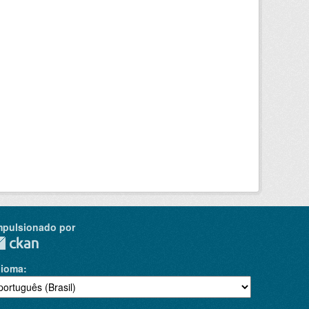
mpulsionado por
dioma