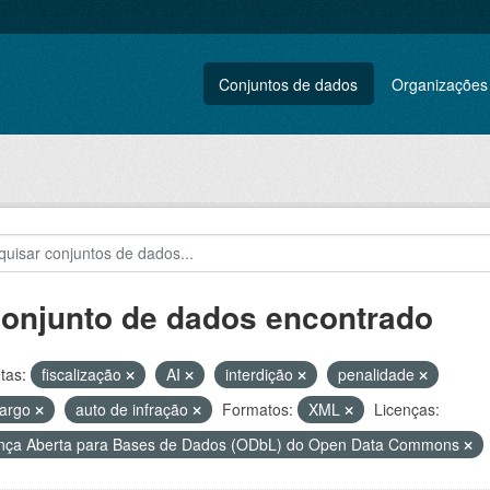
Conjuntos de dados
Organizações
conjunto de dados encontrado
tas:
fiscalização
AI
interdição
penalidade
argo
auto de infração
Formatos:
XML
Licenças:
nça Aberta para Bases de Dados (ODbL) do Open Data Commons