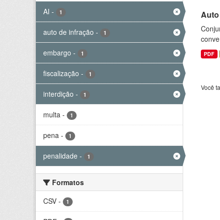
AI
-
1
Auto
Conjun
auto de infração
-
1
conve
embargo
-
1
PDF
fiscalização
-
1
Você t
interdição
-
1
multa
-
1
pena
-
1
penalidade
-
1
Formatos
CSV
-
1