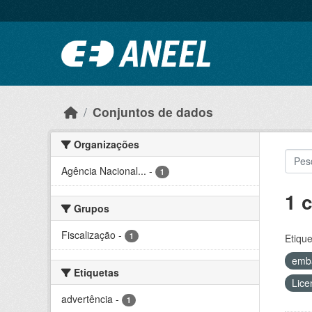
Ir para o conteúdo principal
Conjuntos de dados
Organizações
Agência Nacional...
-
1
1 
Grupos
Fiscalização
-
1
Etique
emb
Etiquetas
Lice
advertência
-
1