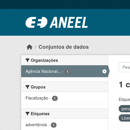
Ir para o conteúdo principal
Conjuntos de dados
Organizações
Agência Nacional...
-
1
1 
Grupos
Fiscalização
-
1
Etique
pen
Etiquetas
Lice
advertência
-
1