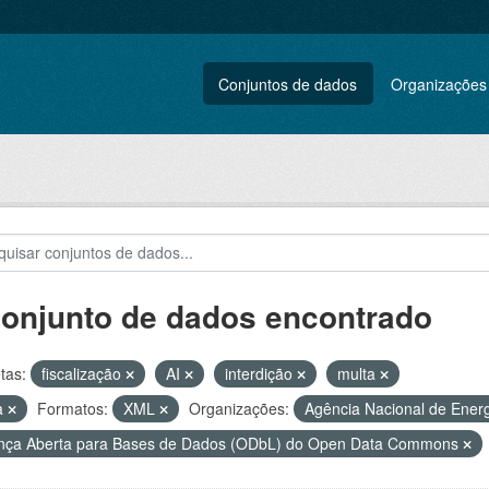
Conjuntos de dados
Organizações
conjunto de dados encontrado
tas:
fiscalização
AI
interdição
multa
a
Formatos:
XML
Organizações:
Agência Nacional de Energ
nça Aberta para Bases de Dados (ODbL) do Open Data Commons