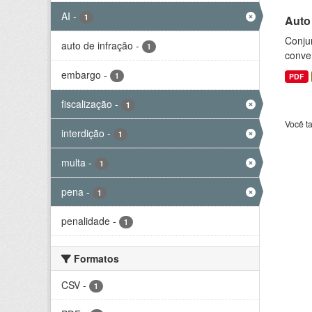
AI
-
1
Auto
Conjun
auto de infração
-
1
conve
embargo
-
1
PDF
fiscalização
-
1
Você t
interdição
-
1
multa
-
1
pena
-
1
penalidade
-
1
Formatos
CSV
-
1