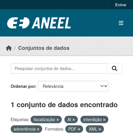
Ir para o conteúdo principal
Entrar
Conjuntos de dados
Ordenar por
1 conjunto de dados encontrado
Etiquetas:
fiscalização
AI
interdição
advertência
Formatos:
PDF
XML