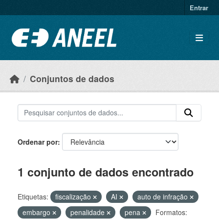
Ir para o conteúdo principal
Entrar
Conjuntos de dados
Ordenar por
1 conjunto de dados encontrado
Etiquetas:
fiscalização
AI
auto de infração
embargo
penalidade
pena
Formatos: