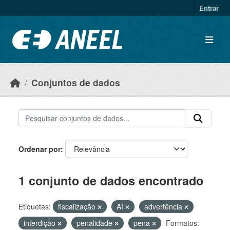
Ir para o conteúdo principal
Entrar
Conjuntos de dados
Ordenar por
1 conjunto de dados encontrado
Etiquetas:
fiscalização
AI
advertência
interdição
penalidade
pena
Formatos: