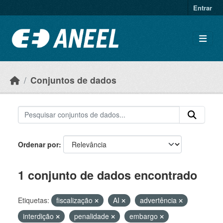
Ir para o conteúdo principal
Entrar
Conjuntos de dados
Ordenar por
1 conjunto de dados encontrado
Etiquetas:
fiscalização
AI
advertência
interdição
penalidade
embargo