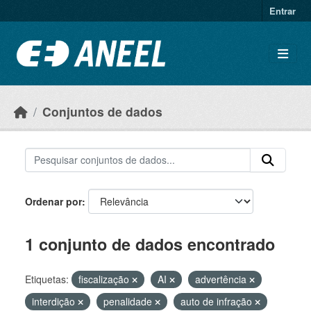
Ir para o conteúdo principal
Entrar
Conjuntos de dados
Ordenar por
1 conjunto de dados encontrado
Etiquetas:
fiscalização
AI
advertência
interdição
penalidade
auto de infração