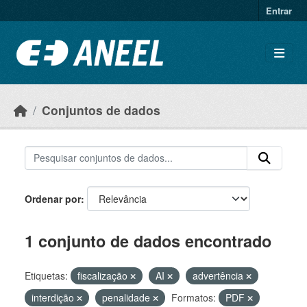
Ir para o conteúdo principal
Entrar
Conjuntos de dados
Ordenar por
1 conjunto de dados encontrado
Etiquetas:
fiscalização
AI
advertência
interdição
penalidade
Formatos:
PDF