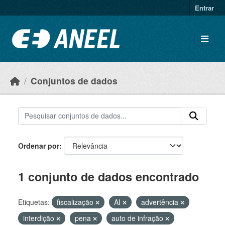
Ir para o conteúdo principal
Entrar
Conjuntos de dados
Ordenar por
1 conjunto de dados encontrado
Etiquetas:
fiscalização
AI
advertência
interdição
pena
auto de infração