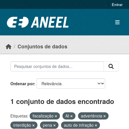
Ir para o conteúdo principal
Entrar
Conjuntos de dados
Ordenar por
1 conjunto de dados encontrado
Etiquetas:
fiscalização
AI
advertência
interdição
pena
auto de infração