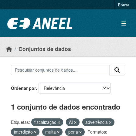
Ir para o conteúdo principal
Entrar
Conjuntos de dados
Ordenar por
1 conjunto de dados encontrado
Etiquetas:
fiscalização
AI
advertência
interdição
multa
pena
Formatos: