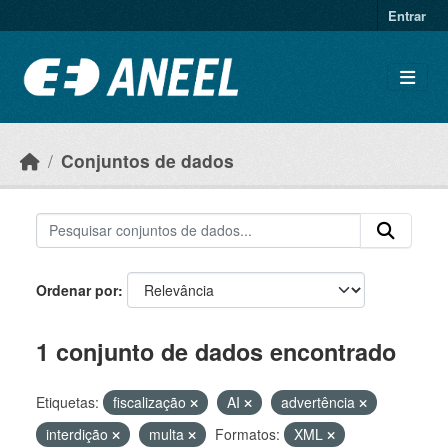
Ir para o conteúdo principal
Entrar
Conjuntos de dados
Ordenar por
1 conjunto de dados encontrado
Etiquetas:
fiscalização
AI
advertência
interdição
multa
Formatos:
XML