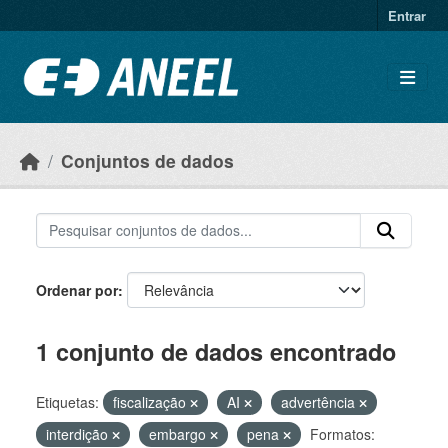
Ir para o conteúdo principal
Entrar
Conjuntos de dados
Ordenar por
1 conjunto de dados encontrado
Etiquetas:
fiscalização
AI
advertência
interdição
embargo
pena
Formatos: