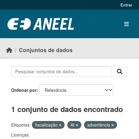
Ir para o conteúdo principal
Entrar
Conjuntos de dados
Ordenar por
1 conjunto de dados encontrado
Etiquetas:
fiscalização
AI
advertência
Licenças: